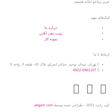
عزیز زیباجو آماده هستیم.
لینک‌های مهم
درباره ما
نوبت دهی آنلاین
نمونه کار
ارتباط با ما
تهران، میدان توحید، خیابان امیرلو، پلاک 42، طبقه 3، واحد 9
0922-6961107
W
I
I
h
n
n
کپی رایت 2021 – طراحی شده توسط
jetgam.com