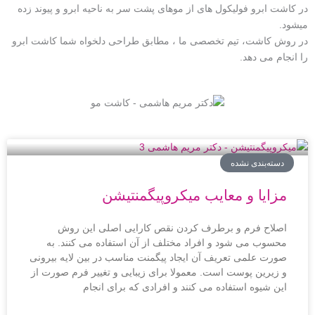
در کاشت ابرو فولیکول های از موهای پشت سر به ناحیه ابرو و پیوند زده
میشود.
در روش کاشت، تیم تخصصی ما ، مطابق طراحی دلخواه شما کاشت ابرو
را انجام می دهد.
ب
ب
ب
ب
ب
ر
ر
ر
ر
ر
دسته‌بندی نشده
گ
گ
گ
گ
گ
مزایا و معایب میکروپیگمنتیشن
ه
ه
ه
ه
ه
اصلاح فرم و برطرف کردن نقص کارایی اصلی این روش
محسوب می شود و افراد مختلف از آن استفاده می کنند. به
صورت علمی تعریف آن ایجاد پیگمنت مناسب در بین لایه بیرونی
و زیرین پوست است. معمولا برای زیبایی و تغییر فرم صورت از
این شیوه استفاده می کنند و افرادی که برای انجام